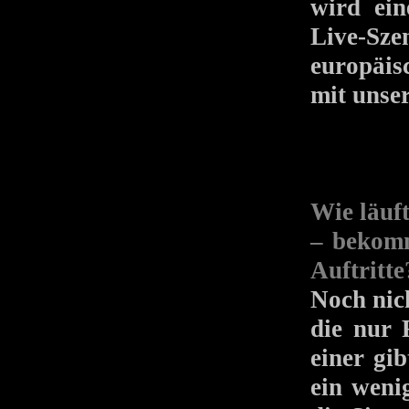
wird ein
Live-Sze
europäis
mit unse
Wie läuf
– bekomm
Auftritte
Noch nich
die nur 
einer gi
ein weni