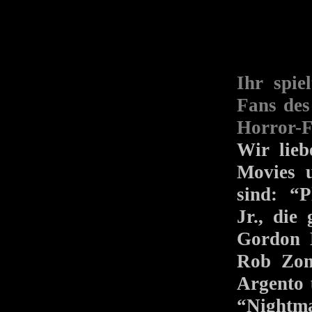
Ihr spie
Fans des
Horror-F
Wir lieb
Movies u
sind: “
Jr., die
Gordon L
Rob Zomb
Argento 
“Nightm