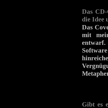
Das CD-C
die Idee
Das Co
mit mei
entwarf
Softwar
hinrei
Vergnüg
Metapher 
Gibt es 