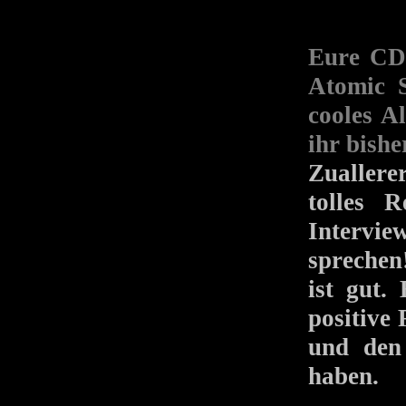
Eure 
Atomic S
cooles A
ihr bish
Zuallere
tolles 
Intervi
sprechen!
ist gut.
positive
und den 
haben.