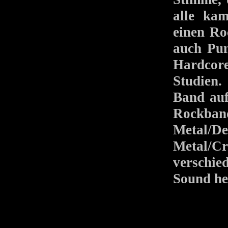
alle ka
einen Ro
auch Pun
Hardcor
Studien
Band auf,
Rockban
Metal/D
Metal/Cr
verschie
Sound he