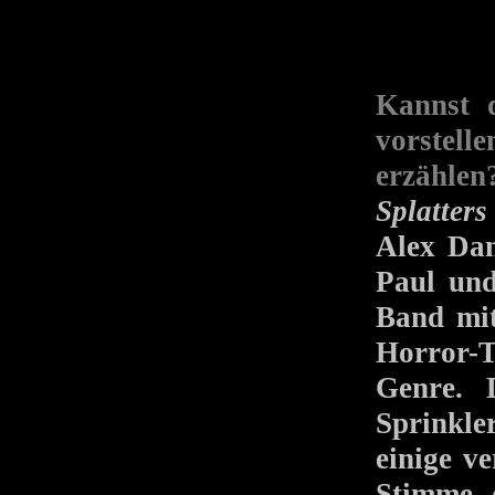
Kannst 
vorstell
erzählen
Splatters
Alex Dam
Paul und
Band mit
Horror-
Genre. 
Sprinkle
einige v
Stimme, 