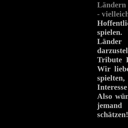
Ländern 
- viellei
Hoffentl
spielen
Länder 
darzuste
Tribute 
Wir lieb
spielte
Interesse
Also wün
jemand 
schätzen