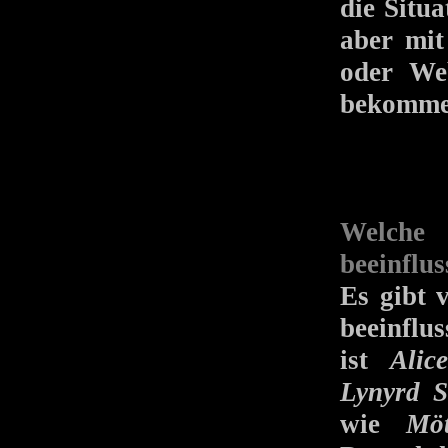
die Situa
aber mit
oder Web
bekomme
Welche
beeinflus
Es gibt 
beeinflu
ist
Alic
Lynyrd S
wie
Möt