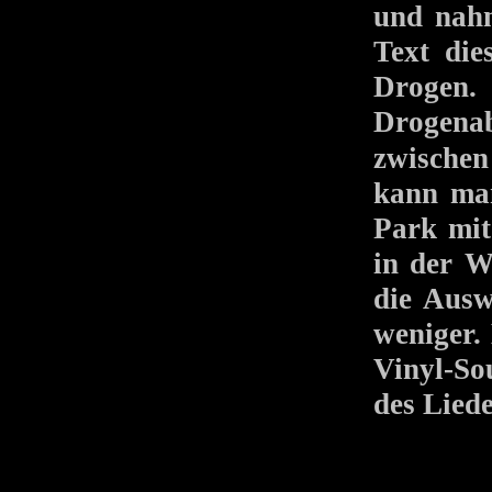
und nahm
Text die
Drogen.
Drogenab
zwisch
kann man
Park mit
in der W
die Ausw
weniger.
Vinyl-So
des Liede