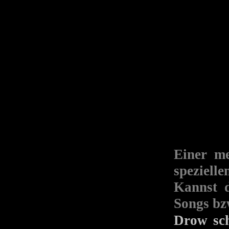
Einer m
speziell
Kannst d
Songs bz
Drow sc