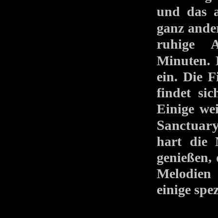
und das 
ganz ande
ruhige A
Minuten. 
ein. Die F
findet si
Einige we
Sanctuar
hart die 
genießen,
Melodien 
einige spe