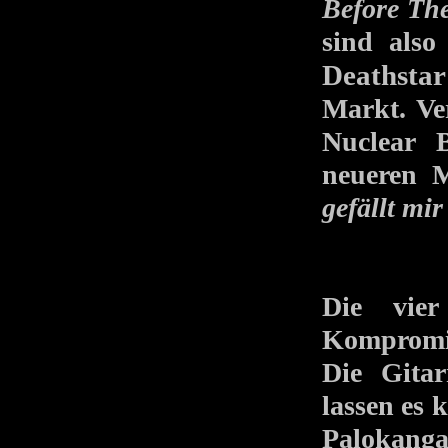
Before Th
sind als
Deathstar
Markt. Ve
Nuclear 
neueren M
gefällt mir
Die vier
Kompromis
Die Gita
lassen es
Palokanga