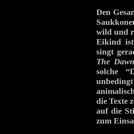
Den Gesang
Saukkonen
wild und r
Eikind is
singt ger
The Da
solche 
unbedingt
animalisch
die Texte 
auf die S
zum Einsa