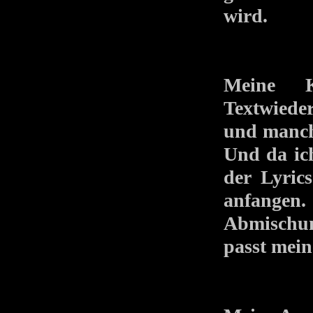
wird.
Meine K
Textwiede
und manche
Und da ich
der Lyrics
anfangen
Abmischun
passt mein