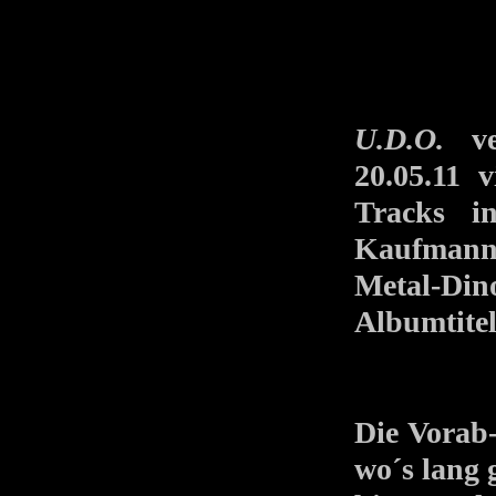
U.D.O.
ver
20.05.11
Tracks i
Kaufmann.
Metal-Di
Albumtitel
Die Vor
wo´s lang