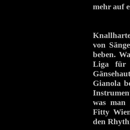
mehr auf e
Knallhart
von Sänge
beben. Wa
Liga für
Gänsehaut
Gianola be
Instrumen
was man g
Fitty Wi
den Rhythm