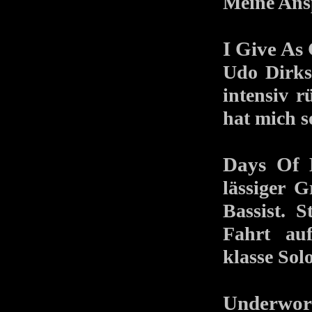
Meine Ansp
I Give As
Udo Dirks
intensiv r
hat mich s
Days Of 
lässiger 
Bassist. 
Fahrt auf
klasse Sol
Underwor