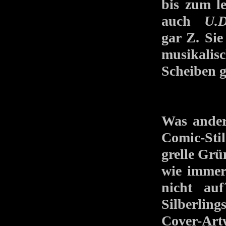
bis zum 
auch
U.D
gar Z. Sie
musikali
Scheiben g
Was anders
Comic-Sti
grelle Grü
wie immer
nicht au
Silberlin
Cover-Ar