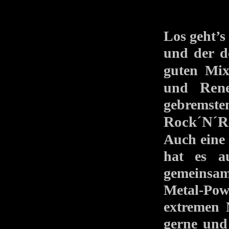
Los geht’
und der d
guten Mi
Ren
und
gebremst
Rock´N´Ro
Auch ein
hat es a
gemeinsa
Metal-Powe
extremen 
gerne un