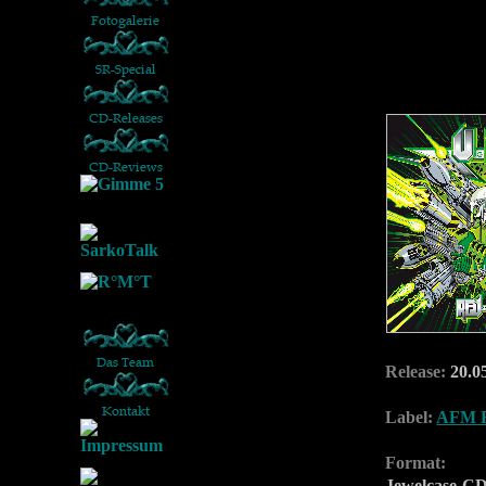
Release:
20.0
Label:
AFM R
Format:
Jewelcase-C