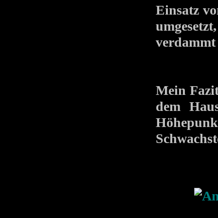
Einsatz v
umgesetzt
verdammt g
Mein Fazi
dem H
Höhepunk
Schwachste